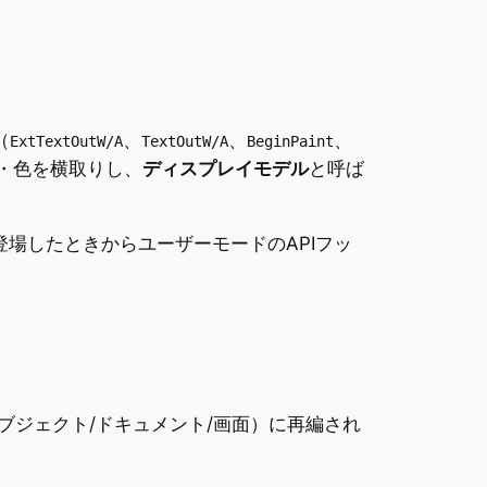
（
、
、
、
ExtTextOutW/A
TextOutW/A
BeginPaint
・色を横取りし、
ディスプレイモデル
と呼ば
登場したときからユーザーモードのAPIフッ
（オブジェクト/ドキュメント/画面）に再編され