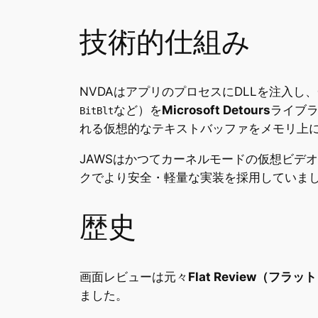
技術的仕組み
NVDAはアプリのプロセスにDLLを注入し、
など）を
Microsoft Detours
ライブ
BitBlt
れる仮想的なテキストバッファをメモリ上
JAWSはかつてカーネルモードの仮想ビデ
クでより安全・軽量な実装を採用していま
歴史
画面レビューは元々
Flat Review（フラ
ました。