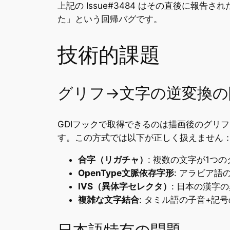
上記の Issue#3484 はその直後に報告され
た」という回帰バグです。
技術的課題
グリフ→文字の逆変換の
GDIフックで取得できるのは描画後のグリ
す。この方式では以下が正しく扱えません
合字（リガチャ）
: 複数の文字が1つ
OpenType文脈依存字形
: アラビア語
IVS（異体字セレクタ）
: 日本の漢字
複雑な文字結合
: タミル語の子音+記