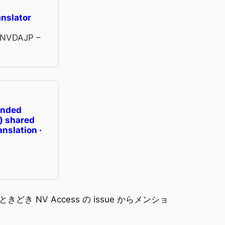
anslator
or NVDAJP –
tended
) shared
anslation ·
NV Access の issue からメンショ