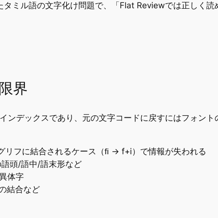
たタミル語の文字化け問題で、「Flat Reviewでは正しく読め
限界
フインデックスであり、元の文字コードに戻すにはフォントの
：
のグリフに結合されるケース（ﬁ → f+i）で情報が失われる
の語頭/語中/語末形など
の異体字
号の結合など