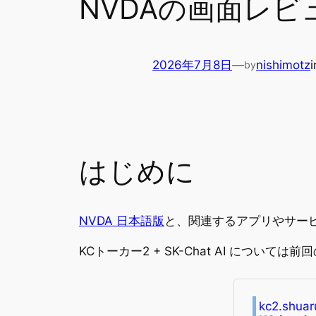
NVDAの画面レビ
2026年7月8日
—
nishimotz
by
はじめに
NVDA 日本語版
と、関連するアプリやサー
KCトーカー2 + SK-Chat AI について
kc2.shuar