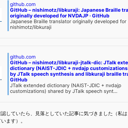
github.com
GitHub – nishimotz/libkuraji: Japanese Braille tr
originally developed for NVDAJP · GitHub
Japanese Braille translator originally developed f
nishimotz/libkuraji
github.com
GitHub – nishimotz/libkuraji-jtalk-dic: JTalk ex
dictionary (NAIST-JDIC + nvdajp customizations
by JTalk speech synthesis and libkuraji braille tr
GitHub
JTalk extended dictionary (NAIST-JDIC + nvdajp
customizations) shared by JTalk speech synt…
確認していたら、見落としていた記事に気づきました（私はときどき 
ています）。