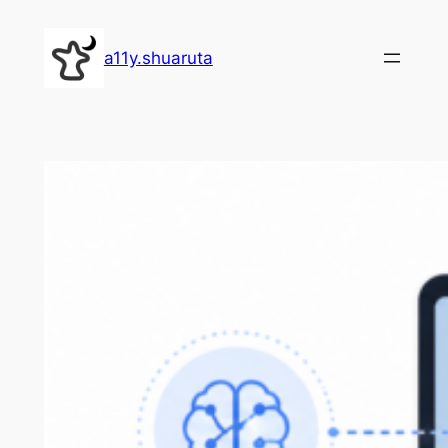
Skip
to
a11y.shuaruta
content